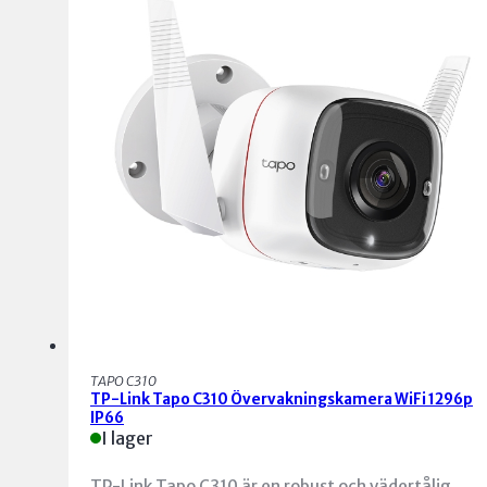
TAPO C310
TP-Link Tapo C310 Övervakningskamera WiFi 1296p
IP66
I lager
TP-Link Tapo C310 är en robust och vädertålig