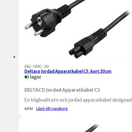
DEL-109C-20
Deltaco Jordad Apparatkabel C5, kort 20cm
I lager
DELTACO Jordad Apparatkabel C5
En högkvalitativ och jordad apparatkabel designad
för att ansluta enheter som bärbara datorer,
49
kr
Lägg till i varukorg
nätadaptrar och andra apparater med C5-kontakt
(”Musse Pigg”) till ett vägguttag. Perfekt för båd
hemmabruk och professionella miljöer.