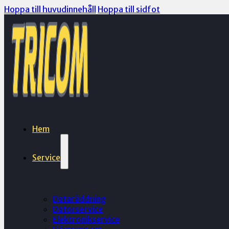
Hoppa till huvudinnehåll
Hoppa till sidfot
Hem
Service
Dataräddning
Datorservice
Elektronikservice