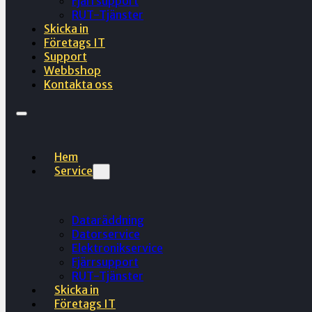
Fjärrsupport
RUT-Tjänster
Skicka in
Företags IT
Support
Webbshop
Kontakta oss
Hem
Service
Dataräddning
Datorservice
Elektronikservice
Fjärrsupport
RUT-Tjänster
Skicka in
Företags IT