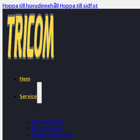
Hoppa till huvudinnehåll
Hoppa till sidfot
Hem
Service
Dataräddning
Datorservice
Elektronikservice