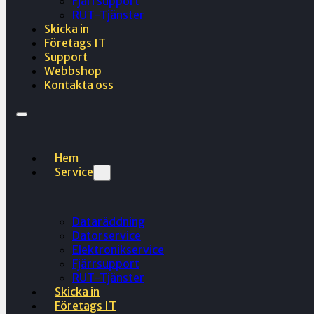
Fjärrsupport
RUT-Tjänster
Skicka in
Företags IT
Support
Webbshop
Kontakta oss
Hem
Service
Dataräddning
Datorservice
Elektronikservice
Fjärrsupport
RUT-Tjänster
Skicka in
Företags IT