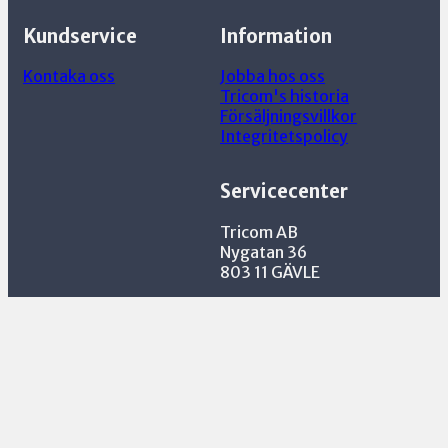
kombinerar snabb dataöverföring med kraftfull
bekvämlighet vid användning.
laddning – perfekt för dagens krav på anslutning
Robust och hållbar
: Tillverkad för att klara
Kundservice
Information
och mobilitet.
av daglig användning och intensiv belastning
Universell kompatibilitet
: Fungerar med
Kontaka oss
Jobba hos oss
ett brett spektrum av USB-C-enheter,
Tricom's historia
inklusive bärbara datorer och
Försäljningsvillkor
dockningsstationer.
Integritetspolicy
Servicecenter
Tricom AB
Nygatan 36
803 11 GÄVLE