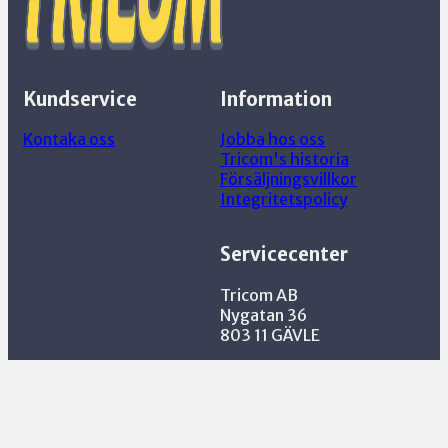
att tåla långvarig och intensiv användning.
Ergonomisk design
: Bekväm att använda
även under långa spelsessioner.
Kundservice
Information
Kontaka oss
Jobba hos oss
Tricom's historia
Försäljningsvillkor
Integritetspolicy
Servicecenter
Tricom AB
Nygatan 36
803 11 GÄVLE