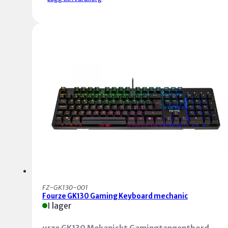
Typ:
Trådlöst gaming-tangentbord med
-61%
RGB-belysning
Fördelar:
Anslutning:
Trådlös via USB-mottagare (2.4
GHz) eller Bluetooth
Lågprofil design:
Snabbare tryck och mindre
Tangenttyp:
Lågprofilmekaniska knappar fö
ljud vid användning, vilket gör det mer
snabb respons och tystare tryck
ergonomiskt för långvarigt spelande eller
RGB-belysning:
Fullt anpassningsbar RGB-
skrivande.
belysning med flera färger och effekter
Trådlös frihet:
Ingen kabeltrassel, vilket ger
Batteritid:
Lång batteritid med möjlighet til
mer flexibilitet och ett renare skrivbord.
upp till flera dagar av användning på en enda
RGB-belysning:
Anpassningsbar belysning
laddning (beroende på användning och
för att skapa en personlig och stämningsfull
belysning)
atmosfär för ditt gamingutrymme.
Byggkvalitet:
Hållbart och kompakt design
Lång batteritid:
Effektiv energihantering
för bättre hållbarhet och bärbarhet
för att du ska kunna använda tangentbordet
Kompatibilitet:
Kompatibelt med Windows,
under längre perioder utan att behöva ladda
macOS, och enheter som stödjer Bluetooth
det ofta.
eller trådlös USB-anslutning
Ergonomisk:
Lågprofilnycklar för snabbare
Extra funktioner:
Funktionstangenter för
tangenttryckningar och mindre ansträngnin
volymkontroll, multimedia, och gaming-
under längre spelsessioner.
specifika kortkommandon
FZ-GK130-001
Fourze GK130 Gaming Keyboard mechanic
I lager