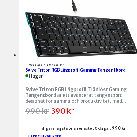
SVIVEGKTRTULBLKBLU
Svive Triton RGB Lågprofil Gaming Tangentbord
I lager
Svive Triton RGB Lågprofil Trådlöst Gaming
Tangentbord
är ett avancerat tangentbord
designat för gaming och produktivitet, med
lågprofilknappar för en snabb och responsiv
Det
Det
990
kr
390
kr
skrivupplevelse. Det trådlösa formatet ger mer
ursprungliga
nuvarande
Produktbeskrivning:
priset
priset
flexibilitet och ett snyggt, minimalistiskt
var:
är:
utseende, medan RGB-belysningen ger ett fullt
Modell:
Svive Triton RGB Lågprofil Trådlöst
990 kr.
390 kr.
990
Tidigare lägsta pris senaste 30 dagar:
kr
anpassningsbart ljusshow för att matcha din
Gaming Tangentbord
gamingsetup.
Lägg till i varukorg