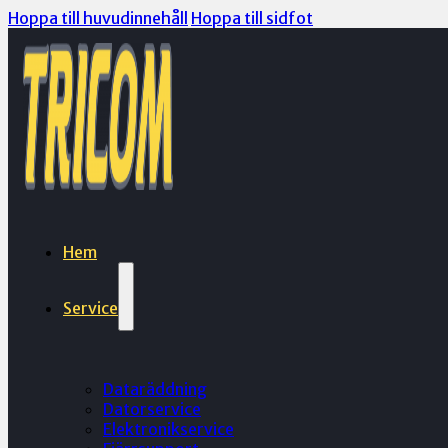
Hoppa till huvudinnehåll
Hoppa till sidfot
Hem
Service
Dataräddning
Datorservice
Elektronikservice