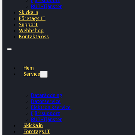
Fjärrsupport
RUT-Tjänster
Skicka in
Företags IT
Support
Webbshop
Kontakta oss
Hem
Service
Dataräddning
Datorservice
Elektronikservice
Fjärrsupport
RUT-Tjänster
Skicka in
Företags IT