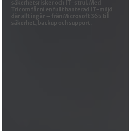
säkerhetsrisker och IT-strul. Med
Tricom får ni en fullt hanterad IT-miljö
där allt ingår – från Microsoft 365 till
säkerhet, backup och support.