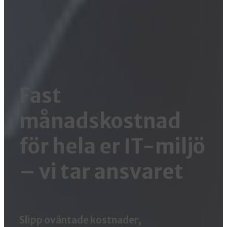
Fast
månadskostnad
för hela er IT-miljö
– vi tar ansvaret
Slipp oväntade kostnader,