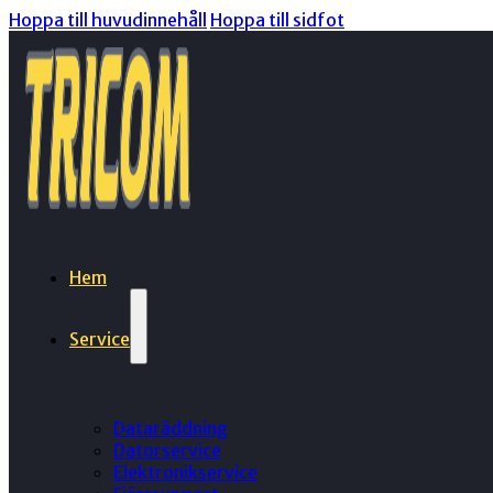
Hoppa till huvudinnehåll
Hoppa till sidfot
Hem
Service
Dataräddning
Datorservice
Elektronikservice