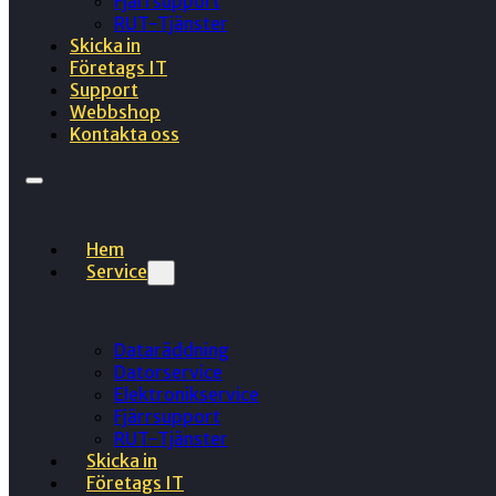
Fjärrsupport
RUT-Tjänster
Skicka in
Företags IT
Support
Webbshop
Kontakta oss
Hem
Service
Dataräddning
Datorservice
Elektronikservice
Fjärrsupport
RUT-Tjänster
Skicka in
Företags IT