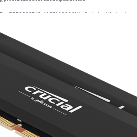
l Pro DDR5 32GB (2x16GB) 6000 MHz
. Detta kraftfulla minne
imings på
CL36-38-38-80
levererar minnet snabb datahanteri
et gör det till ett framtidssäkert val för moderna system.
an du enkelt aktivera rätt prestandaprofil i BIOS och få ut max
nda i dual-channel och totalt
32 GB RAM
– perfekt för spel, kre
al för dig som vill ha en perfekt balans mellan prestanda, stabi