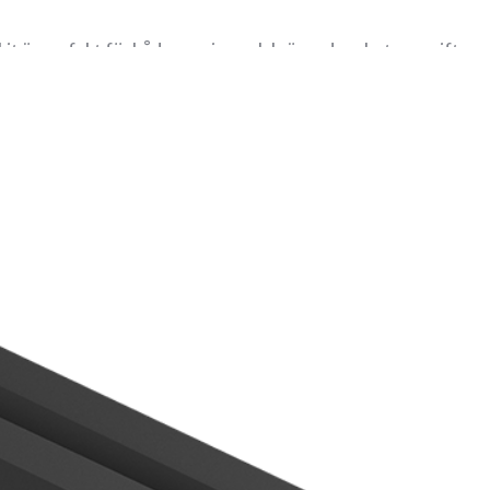
skit är perfekt för både gaming och krävande arbetsuppgifter,
ng och effektiv multitasking. DDR5-tekniken ger dessutom
imal kapacitet utan krångel – oavsett om du kör Intel- eller
ativt arbete och tunga applikationer.
litet och kompatibilitet.