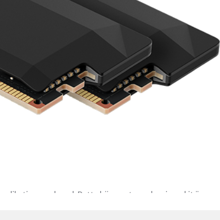
pplikationer och spel. Detta högpresterande minneskit är