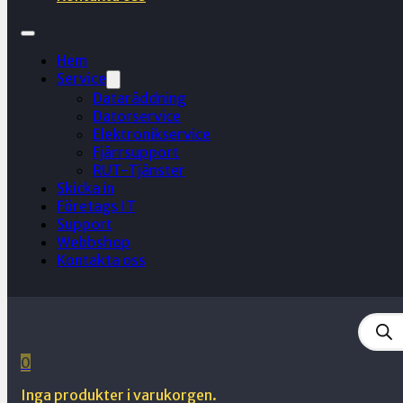
Hem
Service
Dataräddning
Datorservice
Elektronikservice
Fjärrsupport
RUT-Tjänster
Skicka in
Företags IT
Support
Webbshop
Kontakta oss
Produ
searc
0
Inga produkter i varukorgen.