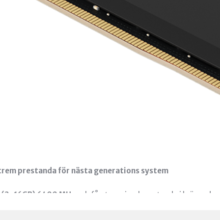
nde applikationer
trem prestanda för nästa generations system
B (2x16GB) 6400 MHz
och få ut maximal prestanda i krävande a
ande hastighet, stabilitet och effektivitet.