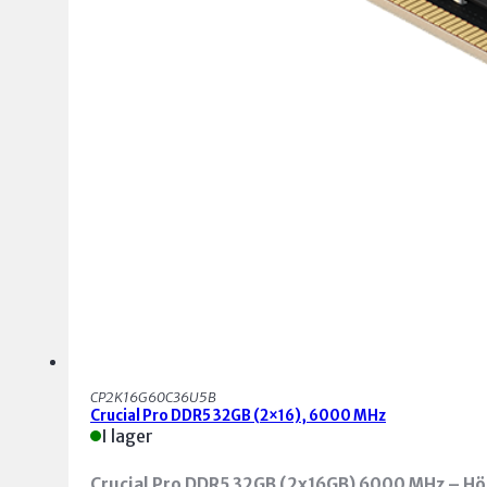
CP2K16G60C36U5B
Crucial Pro DDR5 32GB (2×16), 6000 MHz
I lager
Crucial Pro DDR5 32GB (2x16GB) 6000 MHz – Hö