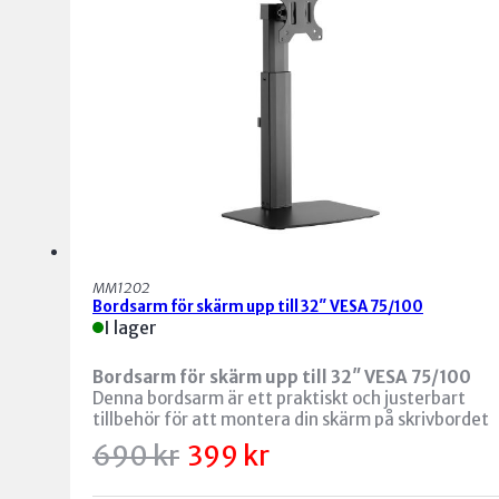
MM1202
Bordsarm för skärm upp till 32″ VESA 75/100
I lager
Bordsarm för skärm upp till 32″ VESA 75/100
Denna bordsarm är ett praktiskt och justerbart
tillbehör för att montera din skärm på skrivbordet
och ge dig mer utrymme samtidigt som den
Det
Det
690
kr
399
kr
förbättrar ergonomin.
ursprungliga
nuvarande
priset
priset
var:
är: