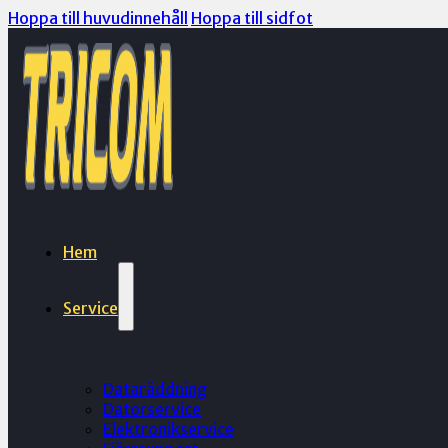
Hoppa till huvudinnehåll
Hoppa till sidfot
Hem
Service
Dataräddning
Datorservice
Elektronikservice