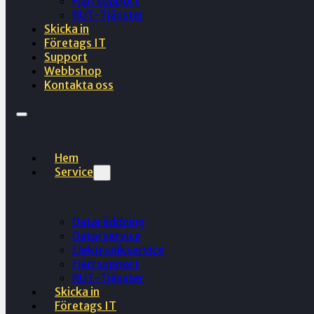
Fjärrsupport
RUT-Tjänster
Skicka in
Företags IT
Support
Webbshop
Kontakta oss
Hem
Service
Dataräddning
Datorservice
Elektronikservice
Fjärrsupport
RUT-Tjänster
Skicka in
Företags IT