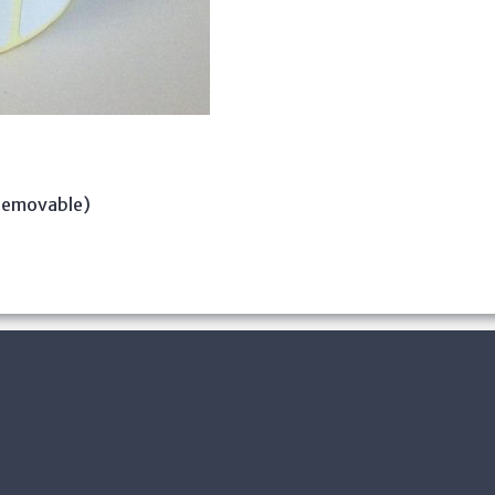
57X32MM
2100st
Etiketter
(Removable)
57x32mm
mängd
 (removable)