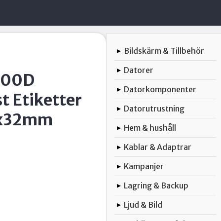
Bildskärm & Tillbehör
▸
Datorer
▸
000D
Datorkomponenter
▸
 Etiketter
Datorutrustning
▸
7x32mm
Hem & hushåll
▸
Kablar & Adaptrar
▸
Kampanjer
▸
Lagring & Backup
▸
Ljud & Bild
▸