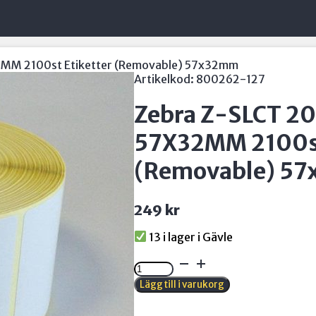
MM 2100st Etiketter (Removable) 57x32mm
Artikelkod:
800262-127
Zebra Z-SLCT 2
57X32MM 2100st
(Removable) 5
249
kr
13 i lager
Zebra
Z-
Lägg till i varukorg
SLCT
2000D