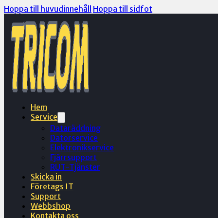
Hoppa till huvudinnehåll
Hoppa till sidfot
Hem
Service
Dataräddning
Datorservice
Elektronikservice
Fjärrsupport
RUT-Tjänster
Skicka in
Företags IT
Support
Webbshop
Kontakta oss