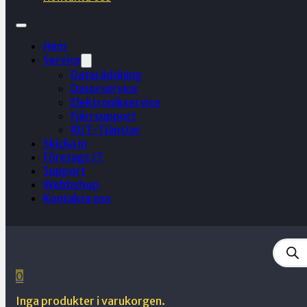
Hem
Service
Dataräddning
Datorservice
Elektronikservice
Fjärrsupport
RUT-Tjänster
Skicka in
Företags IT
Support
Webbshop
Kontakta oss
Produ
searc
0
Inga produkter i varukorgen.