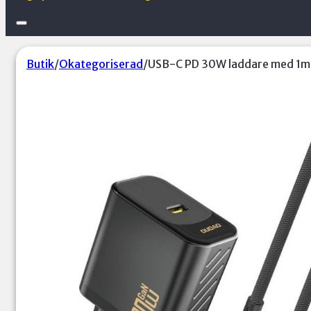
Butik
/
Okategoriserad
/
USB-C PD 30W laddare med 1m