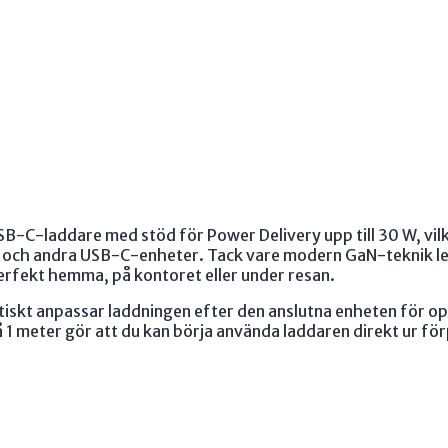
1m
kabel
mängd
C-laddare med stöd för Power Delivery upp till 30 W, vilke
r och andra USB-C-enheter. Tack vare modern GaN-teknik l
perfekt hemma, på kontoret eller under resan.
skt anpassar laddningen efter den anslutna enheten för op
1 meter gör att du kan börja använda laddaren direkt ur fö