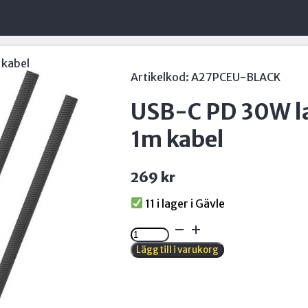
 kabel
Artikelkod:
A27PCEU-BLACK
USB-C PD 30W l
1m kabel
269
kr
11 i lager
USB-
C
Lägg till i varukorg
PD
30W
laddare
med