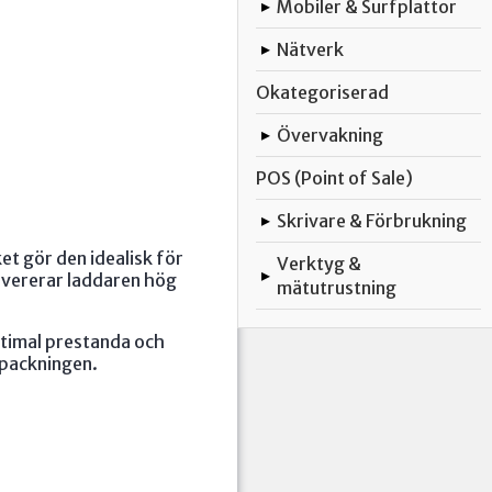
Mobiler & Surfplattor
▸
Nätverk
▸
Okategoriserad
Övervakning
▸
POS (Point of Sale)
Skrivare & Förbrukning
▸
t gör den idealisk för
Verktyg &
▸
evererar laddaren hög
mätutrustning
timal prestanda och
rpackningen.