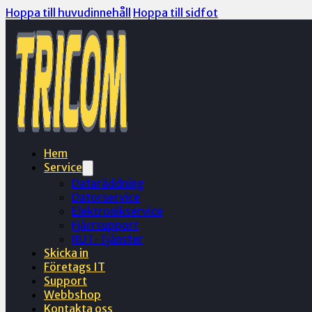
Hoppa till huvudinnehåll
Hoppa till sidfot
Hem
Service
Dataräddning
Datorservice
Elektronikservice
Fjärrsupport
RUT-Tjänster
Skicka in
Företags IT
Support
Webbshop
Kontakta oss