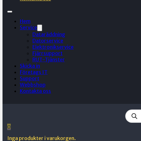
Hem
Service
Dataräddning
Datorservice
Elektronikservice
Fjärrsupport
RUT-Tjänster
Skicka in
Företags IT
Support
Webbshop
Kontakta oss
Produ
searc
0
Inga produkter i varukorgen.