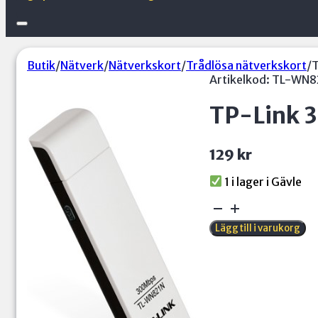
Butik
/
Nätverk
/
Nätverkskort
/
Trådlösa nätverkskort
/
T
Artikelkod:
TL-WN8
TP-Link 
129
kr
1 i lager
TP-
Link
Lägg till i varukorg
300Mbps
WLAN
USB
Adapter
mängd