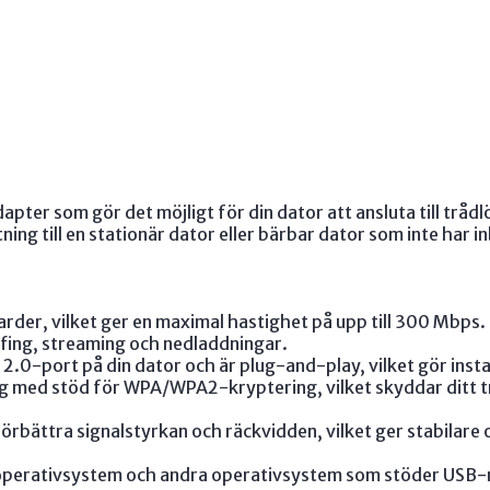
apter som gör det möjligt för din dator att ansluta till tråd
tning till en stationär dator eller bärbar dator som inte har i
der, vilket ger en maximal hastighet på upp till 300 Mbps. 
ing, streaming och nedladdningar.
2.0-port på din dator och är plug-and-play, vilket gör insta
g med stöd för WPA/WPA2-kryptering, vilket skyddar ditt t
rbättra signalstyrkan och räckvidden, vilket ger stabilare o
perativsystem och andra operativsystem som stöder USB-n