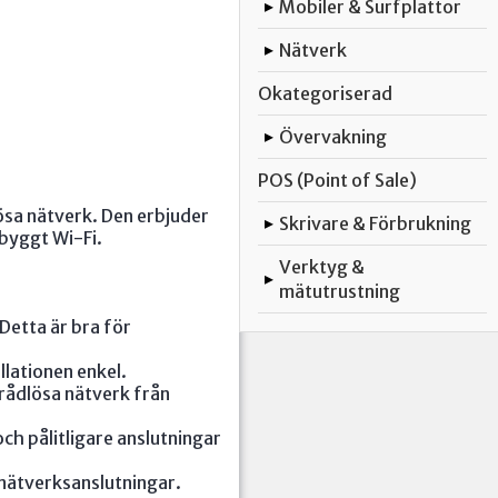
Mobiler & Surfplattor
▸
Nätverk
▸
Okategoriserad
Övervakning
▸
POS (Point of Sale)
lösa nätverk. Den erbjuder
Skrivare & Förbrukning
▸
nbyggt Wi-Fi.
Verktyg &
▸
mätutrustning
Detta är bra för
llationen enkel.
rådlösa nätverk från
ch pålitligare anslutningar
ätverksanslutningar.