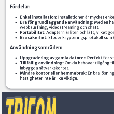
Fördelar:
Enkel installation:
Installationen är mycket enke
Bra för grundläggande användning:
Med en has
webbsurfning, videostreaming och chatt.
Portabilitet:
Adaptern är liten och lätt, vilket gö
Bra säkerhet:
Stöder krypteringsprotokoll som W
Användningsområden:
Uppgradering av gamla datorer:
Perfekt för st
Tillfällig användning:
Om du behöver tillgång til
inbyggda nätverkskortet.
Mindre kontor eller hemmabruk:
En bra lösning
hastigheter inte är lika viktiga.