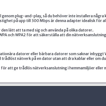
l genom plug-and-play, så du behöver inte installera några 
tighet på upp till 300 Mbps är denna adapter idealisk för 
r den lätt att ta med sig och använda på olika datorer.
PA och WPA2 för att säkerställa att din nätverksanslutning
ationära datorer eller bärbara datorer som saknar inbyggt 
l trådlöst nätverk på en dator utan att dra kablar eller om 
 för att ge trådlös nätverksanslutning i hemmamiljöer eller