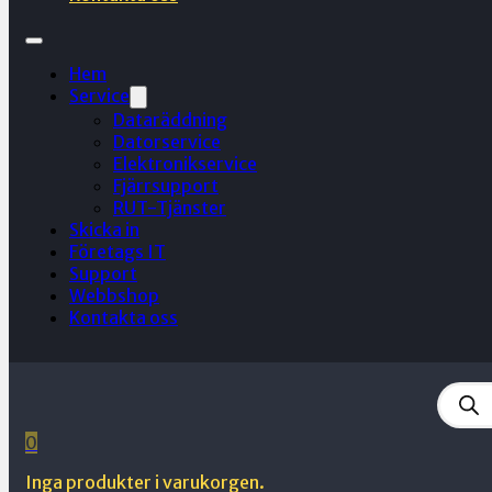
Hem
Service
Dataräddning
Datorservice
Elektronikservice
Fjärrsupport
RUT-Tjänster
Skicka in
Företags IT
Support
Webbshop
Kontakta oss
Produ
searc
0
Inga produkter i varukorgen.