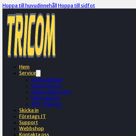
Hoppa till huvudinnehåll
Hoppa till sidfot
Hem
Service
Dataräddning
Datorservice
Elektronikservice
Fjärrsupport
RUT-Tjänster
Skicka in
Företags IT
Support
Webbshop
Kontakta oss