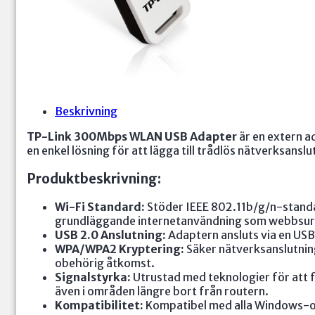
Beskrivning
TP-Link 300Mbps WLAN USB Adapter
är en extern ad
en enkel lösning för att lägga till trådlös nätverksanslu
Produktbeskrivning:
Wi-Fi Standard:
Stöder IEEE 802.11b/g/n-standar
grundläggande internetanvändning som webbsurf
USB 2.0 Anslutning:
Adaptern ansluts via en USB 
WPA/WPA2 Kryptering:
Säker nätverksanslutnin
obehörig åtkomst.
Signalstyrka:
Utrustad med teknologier för att fö
även i områden längre bort från routern.
Kompatibilitet:
Kompatibel med alla Windows-o