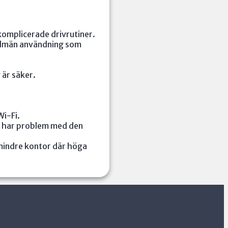
komplicerade drivrutiner.
allmän användning som
 är säker.
Wi-Fi.
du har problem med den
 mindre kontor där höga