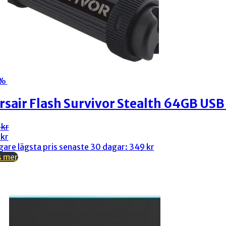
4%
rsair Flash Survivor Stealth 64GB USB
9
kr
rungliga
arande
9
kr
et
et
gare lägsta pris senaste 30 dagar:
349
kr
s mer
kr.
kr.