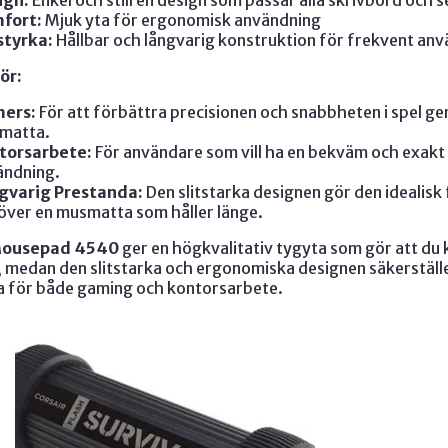
ign:
Enkel och stilren design som passar alla skrivbord och 
fort:
Mjuk yta för ergonomisk användning
styrka:
Hållbar och långvarig konstruktion för frekvent an
ör:
ers:
För att förbättra precisionen och snabbheten i spel g
matta.
torsarbete:
För användare som vill ha en bekväm och exakt
ändning.
gvarig Prestanda:
Den slitstarka designen gör den idealisk
ver en musmatta som håller länge.
Mousepad 4540
ger en högkvalitativ tygyta som gör att du 
, medan den slitstarka och ergonomiska designen säkerställ
 för både gaming och kontorsarbete.