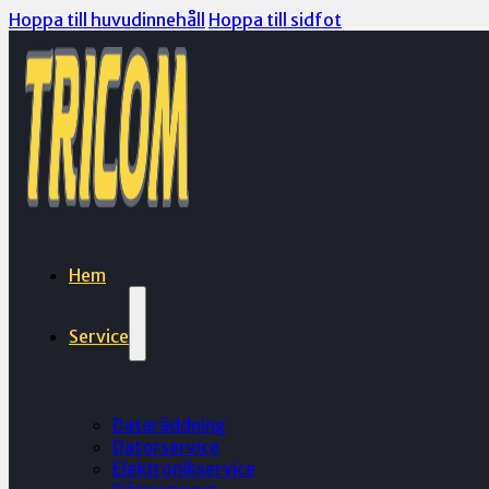
Hoppa till huvudinnehåll
Hoppa till sidfot
Hem
Service
Dataräddning
Datorservice
Elektronikservice