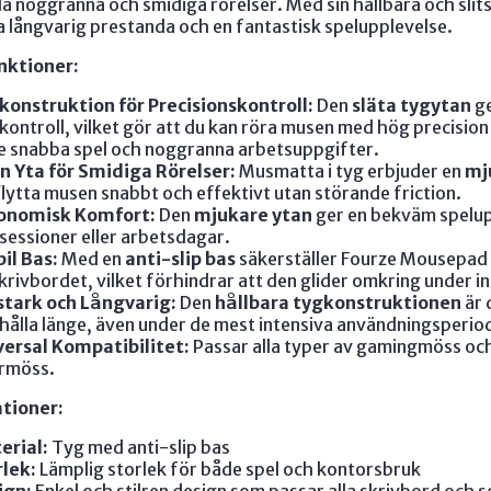
la noggranna och smidiga rörelser. Med sin hållbara och sli
långvarig prestanda och en fantastisk spelupplevelse.
ktioner:
konstruktion för Precisionskontroll:
Den
släta tygytan
ge
ontroll, vilket gör att du kan röra musen med hög precisio
 snabba spel och noggranna arbetsuppgifter.
n Yta för Smidiga Rörelser:
Musmatta i tyg erbjuder en
mj
flytta musen snabbt och effektivt utan störande friction.
onomisk Komfort:
Den
mjukare ytan
ger en bekväm spelup
sessioner eller arbetsdagar.
il Bas:
Med en
anti-slip bas
säkerställer Fourze Mousepad 4
krivbordet, vilket förhindrar att den glider omkring under in
stark och Långvarig:
Den
hållbara tygkonstruktionen
är 
hålla länge, även under de mest intensiva användningsperio
versal Kompatibilitet:
Passar alla typer av gamingmöss och 
ermöss.
ationer:
erial:
Tyg med anti-slip bas
lek:
Lämplig storlek för både spel och kontorsbruk