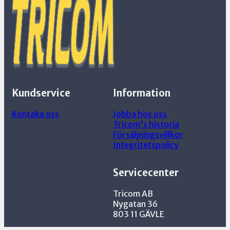
Kundservice
Information
Kontaka oss
Jobba hos oss
Tricom's historia
Försäljningsvillkor
Integritetspolicy
Servicecenter
Tricom AB
Nygatan 36
803 11 GÄVLE