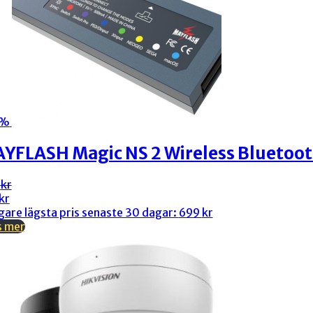
2%
YFLASH Magic NS 2 Wireless Bluetoo
9
kr
rungliga
arande
kr
et
et
gare lägsta pris senaste 30 dagar:
699
kr
s mer
kr.
kr.