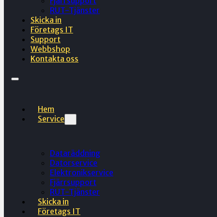
Fjärrsupport
RUT-Tjänster
Skicka in
Företags IT
Support
Webbshop
Kontakta oss
Hem
Service
Dataräddning
Datorservice
Elektronikservice
Fjärrsupport
RUT-Tjänster
Skicka in
Företags IT