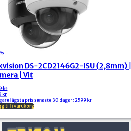
3%
kvision DS-2CD2146G2-ISU (2,8mm) |
mera | Vit
9
kr
rungliga
arande
9
kr
et
et
gare lägsta pris senaste 30 dagar:
2599
kr
g till i varukorg
 kr.
 kr.