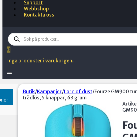
Support
Webbshop
Kontakta oss
Products
search
0
Inga produkter i varukorgen.
Butik
/
Kampanjer
/
Lord of dust
/
Fourze GM900 tur
trådlös, 5 knappar, 63 gram
rier
Artike
GM90
Fo