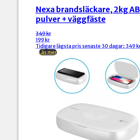
Nexa brandsläckare, 2kg A
pulver + väggfäste
Det
Det
349
kr
ursprungliga
nuvarande
199
kr
priset
priset
Tidigare lägsta pris senaste 30 dagar:
349
k
var:
är:
Läs mer
349 kr.
199 kr.