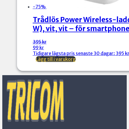
-75%
Trådlös Power Wireless-lad
W), vit, vit – för smartphon
Det
Det
395
kr
ursprungliga
nuvarande
99
kr
priset
priset
Tidigare lägsta pris senaste 30 dagar:
395
k
var:
är:
Lägg till i varukorg
395 kr.
99 kr.