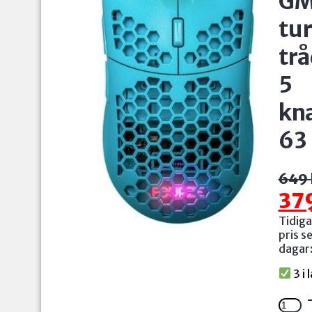
GM
tur
trå
5
kn
63
Det
Det
649
ursp
nuva
37
pris
pris
Tidiga
var:
är:
pris s
649 
379 
dagar
3 i 
Fourz
GM90