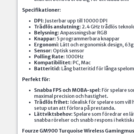
Specifikationer:
DPI:
Justerbar upp till 10000 DPI
Trådlös anslutning:
2.4 GHz trådlös teknol
Belysning:
Anpassningsbar RGB
Knappar:
5 programmerbara knappar
Ergonomi:
Lätt och ergonomisk design, 63g 
Sensor:
Optisk sensor
Polling Rate:
1000Hz
Kompatibilitet:
PC, Mac
Batteritid:
Lång batteritid för långa spelo
Perfekt för:
Snabba FPS och MOBA-spel:
För spelare so
maximal precision och hastighet.
Trådlös frihet:
Idealisk för spelare som vill 
setup utan att förlora på prestanda.
Lättviktsbehov:
Spelare som föredrar en lä
snabba rörelser och snabb respons i hektiska
Fourze GM900 Turquoise Wireless Gamingmu