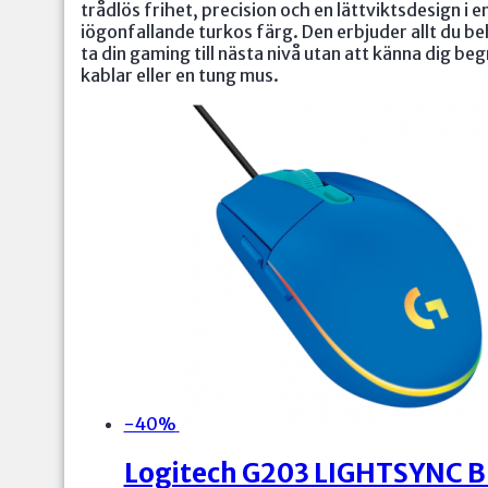
trådlös frihet, precision och en lättviktsdesign i e
iögonfallande turkos färg. Den erbjuder allt du be
ta din gaming till nästa nivå utan att känna dig be
kablar eller en tung mus.
-40%
Logitech G203 LIGHTSYNC B