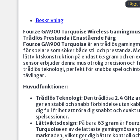
Lägg t
turquo
trådlö
5
Beskrivning
knapp
63
Fourze GM900 Turquoise Wireless Gamingmus 
gram
Trådlös Prestanda i Enastående Färg
mäng
Fourze GM900 Turquoise
är en trådlös gamingm
för spelare som söker både stil och prestanda. M
lättviktskonstruktion på endast 63 gram och en e
sensor erbjuder denna mus otrolig precision och f
trådlös teknologi, perfekt för snabba spel och int
tävlingar.
Huvudfunktioner:
Trådlös Teknologi:
Den trådlösa
2.4 GHz a
ger en stabil och snabb förbindelse utan kabl
dig full frihet att röra dig snabbt och exakt u
spelsessioner.
Lättviktsdesign:
På bara
63 gram
är
Four
Turquoise
en av de lättaste gamingmössen 
marknaden, vilket ger dig bättre kontroll o