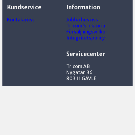
Kundservice
Information
Kontaka oss
Jobba hos oss
Tricom's historia
Försäljningsvillkor
Integritetspolicy
Servicecenter
Tricom AB
Nygatan 36
803 11 GÄVLE