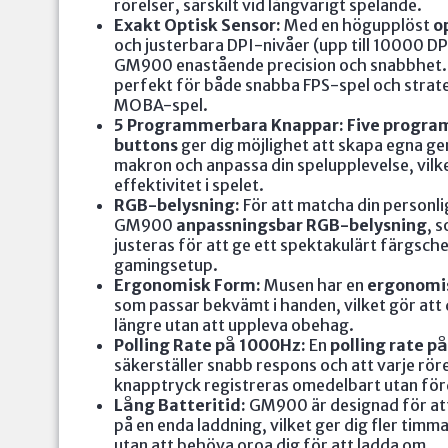
rörelser, särskilt vid långvarigt spelande.
Exakt Optisk Sensor:
Med en högupplöst
o
och justerbara DPI-nivåer (upp till 10000 DP
GM900 enastående precision och snabbhet. 
perfekt för både snabba FPS-spel och strat
MOBA-spel.
5 Programmerbara Knappar:
Five progr
buttons
ger dig möjlighet att skapa egna g
makron och anpassa din spelupplevelse, vilke
effektivitet i spelet.
RGB-belysning:
För att matcha din personlig
GM900
anpassningsbar RGB-belysning
, 
justeras för att ge ett spektakulärt färgschem
gamingsetup.
Ergonomisk Form:
Musen har en
ergonomi
som passar bekvämt i handen, vilket gör att 
längre utan att uppleva obehag.
Polling Rate på 1000Hz:
En
polling rate p
säkerställer snabb respons och att varje rör
knapptryck registreras omedelbart utan för
Lång Batteritid:
GM900 är designad för att
på en enda laddning, vilket ger dig fler timma
utan att behöva oroa dig för att ladda om.