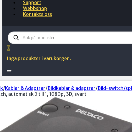
Support
Webbshop
Kontakta oss
Products
search
0
Inga produkter i varukorgen.
ik
/
Kablar & Adaptrar
/
Bildkablar & adaptrar
/
Bild-switch/spl
ch, automatisk 3 till 1, 1080p, 3D, svart