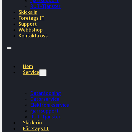
Fjärrsupport
RUT-Tjänster
Skicka in
Företags IT
Support
Webbshop
Kontakta oss
Hem
Service
Dataräddning
Datorservice
Elektronikservice
Fjärrsupport
RUT-Tjänster
Skicka in
Företags IT