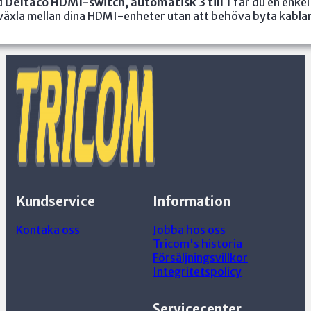
d
Deltaco HDMI-switch, automatisk 3 till 1
får du en enkel
 växla mellan dina HDMI-enheter utan att behöva byta kablar
Kundservice
Information
Kontaka oss
Jobba hos oss
Tricom's historia
Försäljningsvillkor
Integritetspolicy
Servicecenter