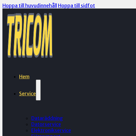
Hoppa till huvudinnehåll
Hoppa till sidfot
Hem
Service
Dataräddning
Datorservice
Elektronikservice