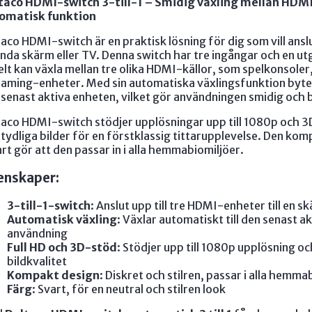
taco HDMI-switch 3-till-1 – Smidig växling mellan HD
omatisk funktion
aco HDMI-switch är en praktisk lösning för dig som vill ansl
nda skärm eller TV. Denna switch har tre ingångar och en utg
lt kan växla mellan tre olika HDMI-källor, som spelkonsoler
eaming-enheter. Med sin automatiska växlingsfunktion byter
 senast aktiva enheten, vilket gör användningen smidig och
taco HDMI-switch stödjer upplösningar upp till 1080p och 3D
tydliga bilder för en förstklassig tittarupplevelse. Den kom
art gör att den passar in i alla hemmabiomiljöer.
enskaper:
3-till-1-switch
: Anslut upp till tre HDMI-enheter till en s
Automatisk växling
: Växlar automatiskt till den senast a
användning
Full HD och 3D-stöd
: Stödjer upp till 1080p upplösning o
bildkvalitet
Kompakt design
: Diskret och stilren, passar i alla hemma
Färg
: Svart, för en neutral och stilren look