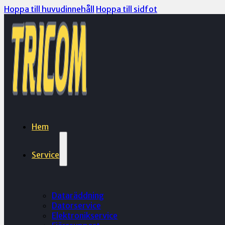
Hoppa till huvudinnehåll
Hoppa till sidfot
Hem
Service
Dataräddning
Datorservice
Elektronikservice