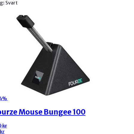
g: Svart
4%
ourze Mouse Bungee 100
t
t
9
kr
prungliga
varande
kr