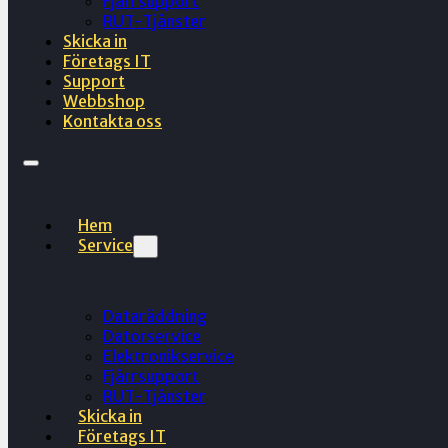
Fjärrsupport
RUT-Tjänster
Skicka in
Företags IT
Support
Webbshop
Kontakta oss
Hem
Service
Dataräddning
Datorservice
Elektronikservice
Fjärrsupport
RUT-Tjänster
Skicka in
Företags IT