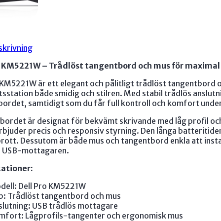
skrivning
o KM5221W – Trådlöst tangentbord och mus för maximal
 KM5221W är ett elegant och pålitligt trådlöst tangentbor
tsstation både smidig och stilren. Med stabil trådlös anslutn
bordet, samtidigt som du får full kontroll och komfort unde
ordet är designat för bekvämt skrivande med låg profil oc
bjuder precis och responsiv styrning. Den långa batteritiden
rott. Dessutom är både mus och tangentbord enkla att insta
a USB-mottagaren.
kationer:
dell: Dell Pro KM5221W
p: Trådlöst tangentbord och mus
slutning: USB trådlös mottagare
mfort: Lågprofils-tangenter och ergonomisk mus