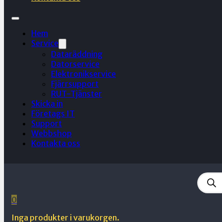
Hem
Service
Dataräddning
Datorservice
Elektronikservice
Fjärrsupport
RUT-Tjänster
Skicka in
Företags IT
Support
Webbshop
Kontakta oss
Produ
searc
0
Inga produkter i varukorgen.