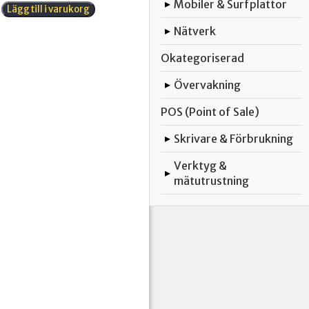
TUF
Mobiler & Surfplattor
▸
Lägg till i varukorg
GAMING
B850-
Nätverk
▸
PLUS
WIFI
Okategoriserad
mängd
Övervakning
▸
POS (Point of Sale)
Skrivare & Förbrukning
▸
Verktyg &
▸
mätutrustning