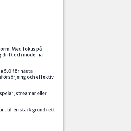
form. Med fokus på
ig drift och moderna
 5.0 för nästa
försörjning och effektiv
pelar, streamar eller
ill en stark grund i ett