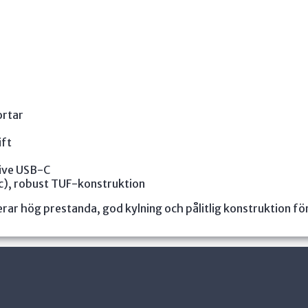
ortar
ift
ive USB-C
c), robust TUF-konstruktion
rar hög prestanda, god kylning och pålitlig konstruktion 