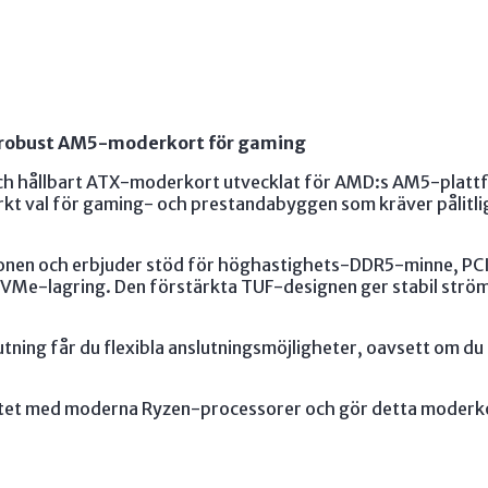
robust AM5-moderkort för gaming
ch hållbart ATX-moderkort utvecklat för AMD:s AM5-platt
märkt val för gaming- och prestandabyggen som kräver pålitl
nen och erbjuder stöd för höghastighets-DDR5-minne, PCIe
VMe-lagring. Den förstärkta TUF-designen ger stabil ström
ing får du flexibla anslutningsmöjligheter, oavsett om du s
t med moderna Ryzen-processorer och gör detta moderkort t