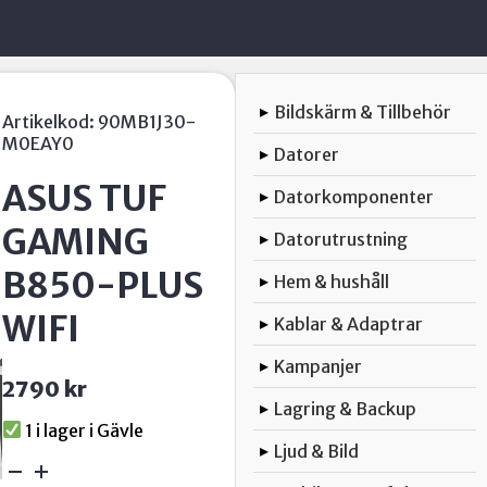
Bildskärm & Tillbehör
▸
Artikelkod:
90MB1J30-
M0EAY0
Datorer
▸
ASUS TUF
Datorkomponenter
▸
GAMING
Datorutrustning
▸
B850-PLUS
Hem & hushåll
▸
WIFI
Kablar & Adaptrar
▸
Kampanjer
▸
2790
kr
Lagring & Backup
▸
1 i lager
Ljud & Bild
▸
ASUS