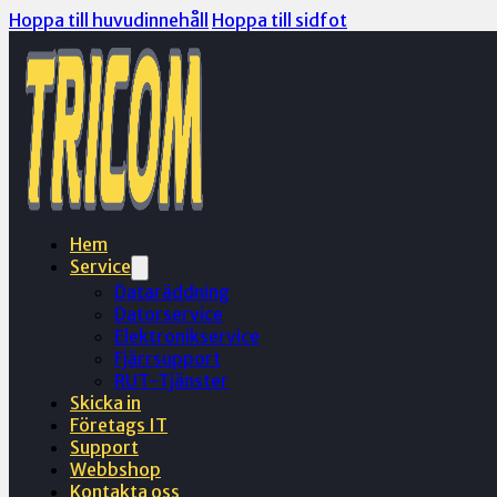
Hoppa till huvudinnehåll
Hoppa till sidfot
Hem
Service
Dataräddning
Datorservice
Elektronikservice
Fjärrsupport
RUT-Tjänster
Skicka in
Företags IT
Support
Webbshop
Kontakta oss