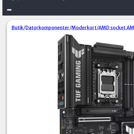
Butik
/
Datorkomponenter
/
Moderkort
/
AMD socket A