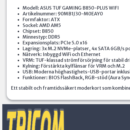
Modell: ASUS TUF GAMING B850-PLUS WIFI
Artikelnummer: 90MB1J30-M0EAY0
Formfaktor: ATX
Sockel: AMD AM5
Chipset: B850
Minnestyp: DDR5
Expansionsplats: PCIe 5.0 x16
Lagring: 3x M.2 NVMe-platser, 4x SATA 6GB/s p
Nätverk: Inbyggd WiFi och Ethernet
VRM: TUF-klassad strömförsörjning för stabil dr
Kylning: Förstärkta kylflänsar för VRM och M.2
USB: Moderna höghastighets-USB-portar inklus
Funktioner: BIOS FlashBack, RGB-stöd (Aura Syn
Ett stabilt och framtidssäkert moderkort som kombine