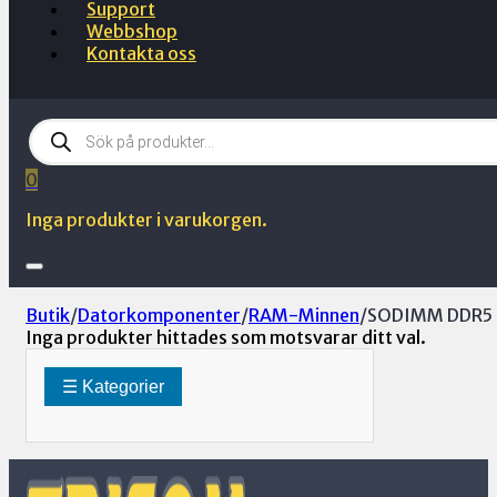
Support
Webbshop
Kontakta oss
Products
search
0
Inga produkter i varukorgen.
Butik
/
Datorkomponenter
/
RAM-Minnen
/
SODIMM DDR5
Inga produkter hittades som motsvarar ditt val.
☰ Kategorier