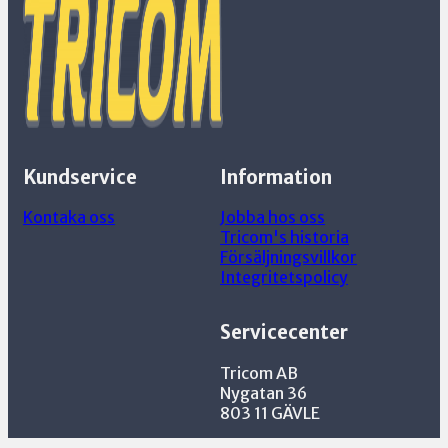
Kundservice
Information
Kontaka oss
Jobba hos oss
Tricom's historia
Försäljningsvillkor
Integritetspolicy
Servicecenter
Tricom AB
Nygatan 36
803 11 GÄVLE